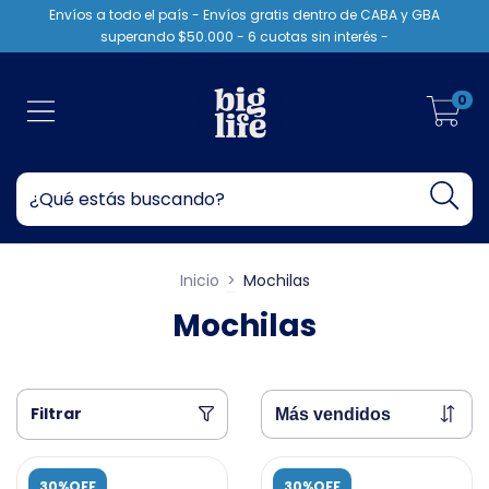
Envíos a todo el país - Envíos gratis dentro de CABA y GBA
superando $50.000 - 6 cuotas sin interés -
0
Inicio
>
Mochilas
Mochilas
Filtrar
30%OFF
30%OFF