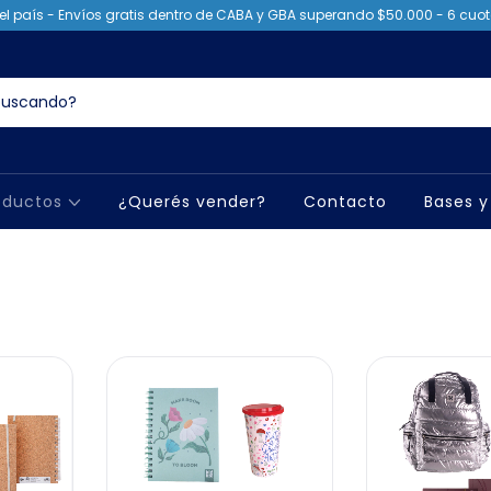
el país - Envíos gratis dentro de CABA y GBA superando $50.000 - 6 cuota
oductos
¿Querés vender?
Contacto
Bases y