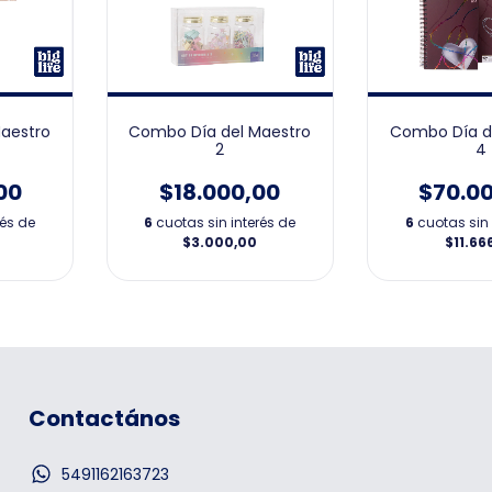
aestro
Combo Día del Maestro
Combo Día d
2
4
00
$18.000,00
$70.0
rés de
6
cuotas sin interés de
6
cuotas sin 
$3.000,00
$11.66
Contactános
5491162163723