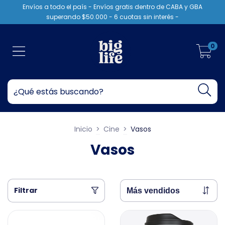
Envíos a todo el país - Envíos gratis dentro de CABA y GBA
superando $50.000 - 6 cuotas sin interés -
0
Inicio
>
Cine
>
Vasos
Vasos
Filtrar