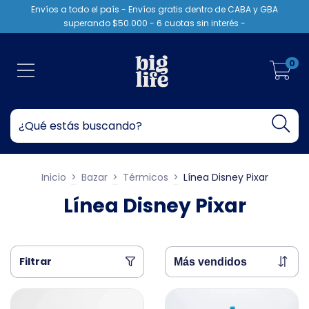
Envíos a todo el país - Envíos gratis dentro de CABA y GBA
superando $50.000 - 6 cuotas sin interés -
0
Inicio
>
Bazar
>
Térmicos
>
Línea Disney Pixar
Línea Disney Pixar
Filtrar