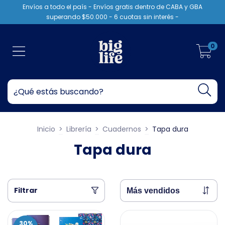
Envíos a todo el país - Envíos gratis dentro de CABA y GBA
superando $50.000 - 6 cuotas sin interés -
0
Inicio
>
Librería
>
Cuadernos
>
Tapa dura
Tapa dura
Filtrar
30
%