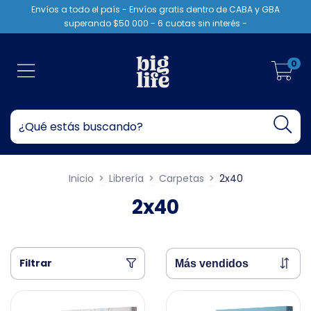
Envíos a todo el país - Envíos gratis dentro de CABA y GBA
superando $50.000 - 6 cuotas sin interés -
0
Inicio
>
Librería
>
Carpetas
>
2x40
2x40
Filtrar